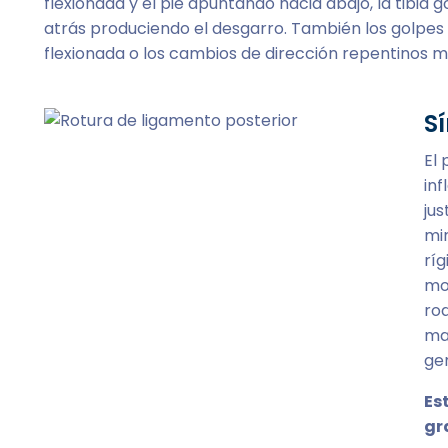
flexionada y el pie apuntando hacia abajo, la tibia 
atrás produciendo el desgarro. También los golpes 
flexionada o los cambios de dirección repentinos m
S
El 
inf
jus
mi
ríg
mov
rod
mar
ge
Es
gr