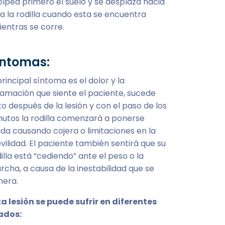
golpea primero el suelo y se desplaza hacia
a la rodilla cuando esta se encuentra
ientras se corre.
íntomas:
principal síntoma es el dolor y la
lamación que siente el paciente, sucede
to después de la lesión y con el paso de los
nutos la rodilla comenzará a ponerse
ida causando cojera o limitaciones en la
ilidad. El paciente también sentirá que su
illa está “cediendo” ante el peso o la
cha, a causa de la inestabilidad que se
nera.
ta lesión se puede sufrir en diferentes
ados: