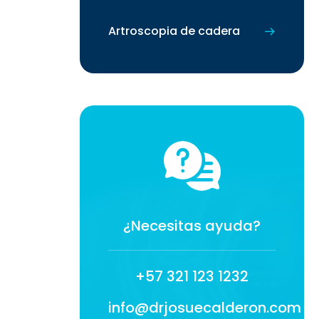
Artroscopia de cadera
¿Necesitas ayuda?
+57 321 123 1232
info@drjosuecalderon.com