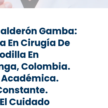
Calderón Gamba:
a En Cirugía De
odilla En
ga, Colombia.
a Académica.
Constante.
 El Cuidado