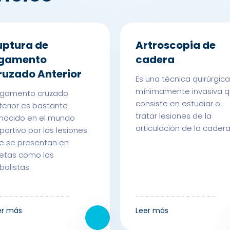
uptura de
Artroscopia de
igamento
cadera
ruzado Anterior
Es una técnica quirúrgica
mínimamente invasiva 
 ligamento cruzado
consiste en estudiar o
terior es bastante
tratar lesiones de la
nocido en el mundo
articulación de la cader
portivo por las lesiones
e se presentan en
letas como los
bolistas.
er más
Leer más