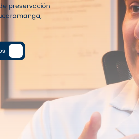
 de preservación
 Bucaramanga,
os